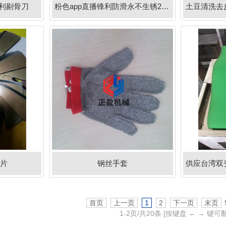
锋利剔骨刀
粉色app直播锋利防滑永不生锈25分割刀
片
钢丝手套
首页
上一页
1
2
下一页
末页
1-
2
页/共
20
条
[按键盘 ← → 键可