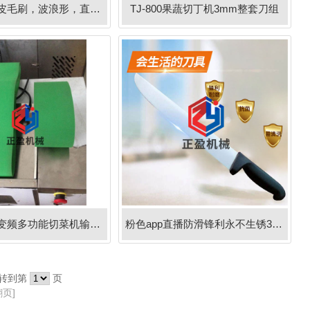
土豆清洗去皮毛刷，波浪形，直毛形任选
TJ-800果蔬切丁机3mm整套刀组
供应台湾双变频多功能切菜机输送带
粉色app直播防滑锋利永不生锈30分割刀
转到第
页
翻页]