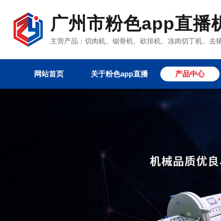
广州市粉色app直播
主营产品：切肉机、锯骨机、砍排机、冻肉切丁机
网站首页
关于粉色app直播
产品中心
粉色视频app下载设
粉色app官网下载安
真空包装机系列
粉色视频app
其它产品