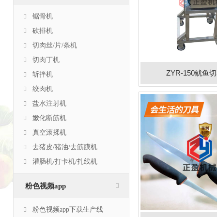
锯骨机
砍排机
切肉丝/片/条机
切肉丁机
ZYR-150鱿鱼
斩拌机
绞肉机
盐水注射机
嫩化断筋机
真空滚揉机
去猪皮/猪油/去筋膜机
灌肠机/打卡机/扎线机
粉色视频app
粉色视频app下载生产线