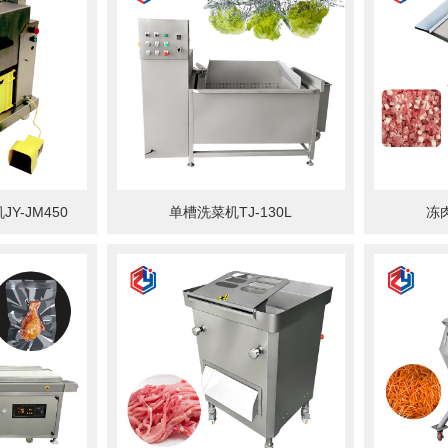
Y-JM450
单槽洗菜机TJ-130L
冻肉