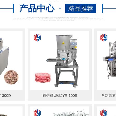
产品中心
·
精品推荐
-300D
肉饼成型机JYR-100S
自动高速锯