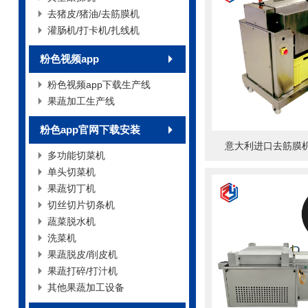
去猪皮/猪油/去筋膜机
灌肠机/打卡机/扎线机
粉色视频app
粉色视频app下载生产线
果蔬加工生产线
粉色app官网下载安装
意大利进口去筋膜机J
多功能切菜机
单头切菜机
果蔬切丁机
切丝切片切条机
蔬菜脱水机
洗菜机
果蔬脱皮/削皮机
果蔬打碎/打汁机
其他果蔬加工设备