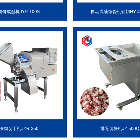
肉饼成型机JYR-100S
自动高速锯骨机斜切HY-42
冻肉切丁机JYR-350
排骨切块机JY-500Q