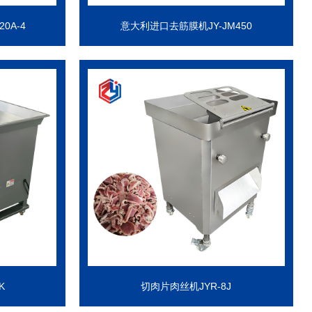
0A-4
意大利进口去筋膜机JY-JM450
K
切肉片肉丝机JYR-8J