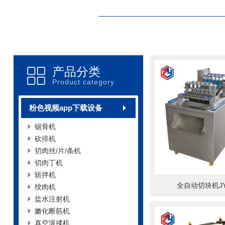
产品分类
Product category
粉色视频app下载设备
锯骨机
砍排机
切肉丝/片/条机
切肉丁机
斩拌机
全自动切块机JY
绞肉机
盐水注射机
嫩化断筋机
真空滚揉机