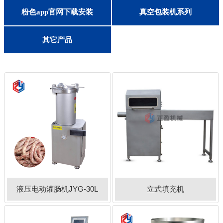
客户留言
去猪皮/猪油/去筋膜机
灌肠机/打卡机/扎线机
切肉丝/片/条机
盐水注射机
嫩化断筋机
真空滚揉机
切肉丁机
锯骨机
砍排机
斩拌机
绞肉机
粉色视频app下载生产线
果蔬加工生产线
粉色app官网下载安装
真空包装机系列
联系粉色app直播
其他果蔬加工设备
果蔬脱皮/削皮机
果蔬打碎/打汁机
切丝切片切条机
多功能切菜机
单头切菜机
果蔬切丁机
蔬菜脱水机
洗菜机
其它产品
液压电动灌肠机JYG-30L
立式填充机