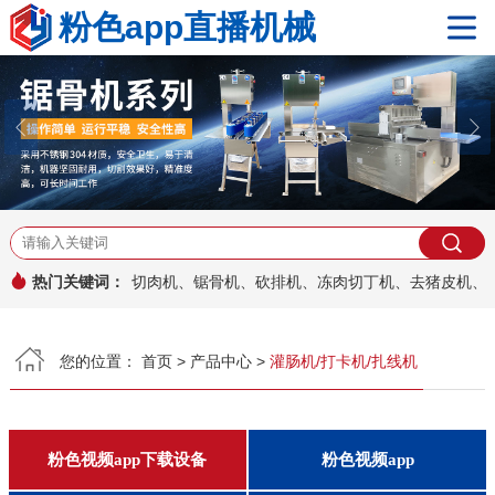
粉色app直播机械
网站首页
关于粉色app直播
产品中心
粉色视频app下载设备
粉色视频app
粉色app官网下载安装
真空包装机系列
其它产品
工程案例
热门关键词：
切肉机、锯骨机、砍排机、冻肉切丁机、去猪皮机
新闻资讯
您的位置：
首页
>
产品中心
>
灌肠机/打卡机/扎线机
热点文章
公司新闻
行业资讯
安装与维护
常见问题
粉色视频app下载设备
粉色视频app