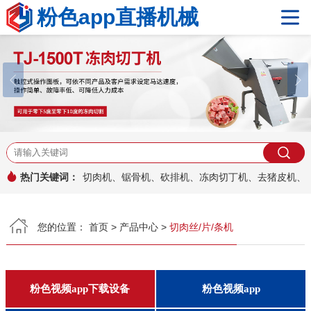
粉色app直播机械
网站首页
关于粉色app直播
产品中心
粉色视频app下载设备
粉色视频app
粉色app官网下载安装
真空包装机系列
其它产品
工程案例
热门关键词：
切肉机、锯骨机、砍排机、冻肉切丁机、去猪皮机
新闻资讯
您的位置：
首页
>
产品中心
>
切肉丝/片/条机
热点文章
公司新闻
行业资讯
安装与维护
常见问题
粉色视频app下载设备
粉色视频app