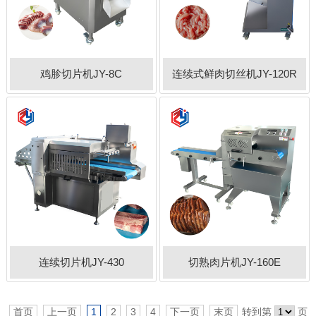
鸡胗切片机JY-8C
连续式鲜肉切丝机JY-120R
连续切片机JY-430
切熟肉片机JY-160E
首页
上一页
1
2
3
4
下一页
末页
转到第
页