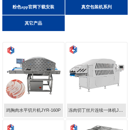
客户留言
去猪皮/猪油/去筋膜机
灌肠机/打卡机/扎线机
切肉丝/片/条机
盐水注射机
嫩化断筋机
真空滚揉机
切肉丁机
锯骨机
砍排机
斩拌机
绞肉机
粉色视频app下载生产线
果蔬加工生产线
粉色app官网下载安装
真空包装机系列
联系粉色app直播
其他果蔬加工设备
果蔬脱皮/削皮机
果蔬打碎/打汁机
切丝切片切条机
多功能切菜机
单头切菜机
果蔬切丁机
蔬菜脱水机
洗菜机
其它产品
鸡胸肉水平切片机JYR-160P
冻肉切丁丝片连续一体机JYR-3w