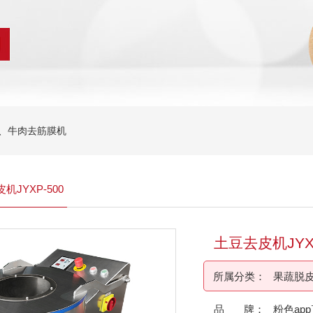
、牛肉去筋膜机
机JYXP-500
土豆去皮机JYXP
所属分类：
果蔬脱皮
品 牌：
粉色ap