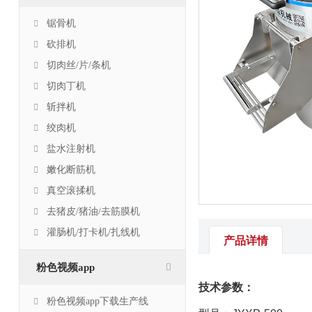
锯骨机
砍排机
切肉丝/片/条机
切肉丁机
斩拌机
绞肉机
盐水注射机
嫩化断筋机
真空滚揉机
去猪皮/猪油/去筋膜机
灌肠机/打卡机/扎线机
产品详情
粉色视频app
技术参数：
粉色视频app下载生产线