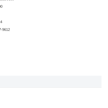
00
14
7-9612