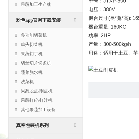
型号：JYXP-500
果蔬加工生产线
电压：380V
機台尺寸(長*寬*高): 165
粉色app官网下载安装
機台重量: 160KG
功率: 2HP
多功能切菜机
产量：300-500kg/h
单头切菜机
用途：适用于土豆
果蔬切丁机
切丝切片切条机
蔬菜脱水机
洗菜机
果蔬脱皮/削皮机
果蔬打碎/打汁机
其他果蔬加工设备
真空包装机系列