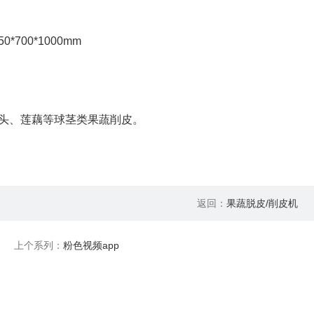
0*700*1000mm
、芋头、莲藕等球茎类果蔬削皮。
返回：
果蔬脱皮/削皮机
上个系列：
粉色视频app