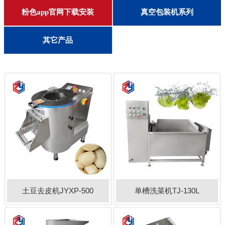
客户留言
去猪皮/猪油/去筋膜机
灌肠机/打卡机/扎线机
切肉丝/片/条机
盐水注射机
嫩化断筋机
真空滚揉机
切肉丁机
锯骨机
砍排机
斩拌机
绞肉机
粉色视频app下载生产线
果蔬加工生产线
粉色app官网下载安装
真空包装机系列
联系粉色app直播
其他果蔬加工设备
果蔬脱皮/削皮机
果蔬打碎/打汁机
切丝切片切条机
多功能切菜机
单头切菜机
果蔬切丁机
蔬菜脱水机
洗菜机
其它产品
土豆去皮机JYXP-500
单槽洗菜机TJ-130L