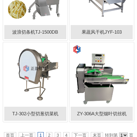
波浪切条机TJ-1500DB
果蔬风干机JYF-103
TJ-302小型切葱切菜机
ZY-306A大型烟叶切丝机
首页
上一页
1
2
3
4
下一页
末页
转到第
页